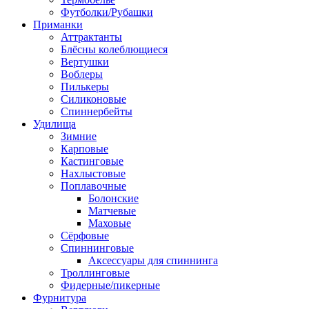
Футболки/Рубашки
Приманки
Аттрактанты
Блёсны колеблющиеся
Вертушки
Воблеры
Пилькеры
Силиконовые
Спиннербейты
Удилища
Зимние
Карповые
Кастинговые
Нахлыстовые
Поплавочные
Болонские
Матчевые
Маховые
Сёрфовые
Спиннинговые
Аксессуары для спиннинга
Троллинговые
Фидерные/пикерные
Фурнитура