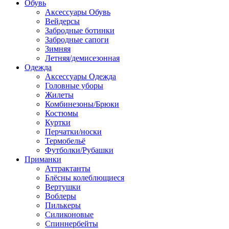
Обувь
Аксессуары Обувь
Вейдерсы
Забродные ботинки
Забродные сапоги
Зимняя
Летняя/демисезонная
Одежда
Аксессуары Одежда
Головные уборы
Жилеты
Комбинезоны/Брюки
Костюмы
Куртки
Перчатки/носки
Термобельё
Футболки/Рубашки
Приманки
Аттрактанты
Блёсны колеблющиеся
Вертушки
Воблеры
Пилькеры
Силиконовые
Спиннербейты