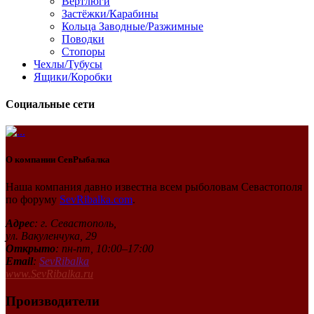
Вертлюги
Застёжки/Карабины
Кольца Заводные/Разжимные
Поводки
Стопоры
Чехлы/Тубусы
Ящики/Коробки
Социальные сети
О компании
СевРыбалка
Наша компания давно известна всем рыболовам Севастополя
по форуму
SevRibalka.com
.
Адрес
: г. Севастополь,
ул. Вакуленчука, 29
Открыто
: пн-пт, 10:00–17:00
Email
:
SevRibalka
www.SevRibalka.ru
Производители