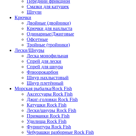
Передний фрикцион
Смазки для катушек
Шпули
Крючки
Двойные (двойники)
Крючки для нахлыста
Одинарные/Джиговые
Офсетные
Тройные (тройники)
Лески/Шнуры
Леска монофильная
Спрей для лески
Спрей для шнура
Флюорокарбон
Шнур нахлыстовый
Шнур плетённый
Морская рыбалка/Rock Fish
Аксессуары Rock Fish
Джиг-головки Rock Fish
Катушки Rock Fish
Лески/шнуры Rock Fish
Приманки Rock Fish
Удилища Rock Fish
Фурнитура Rock Fish
Чебурашки разборные Rock Fish