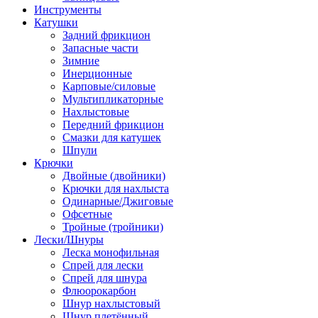
Инструменты
Катушки
Задний фрикцион
Запасные части
Зимние
Инерционные
Карповые/силовые
Мультипликаторные
Нахлыстовые
Передний фрикцион
Смазки для катушек
Шпули
Крючки
Двойные (двойники)
Крючки для нахлыста
Одинарные/Джиговые
Офсетные
Тройные (тройники)
Лески/Шнуры
Леска монофильная
Спрей для лески
Спрей для шнура
Флюорокарбон
Шнур нахлыстовый
Шнур плетённый