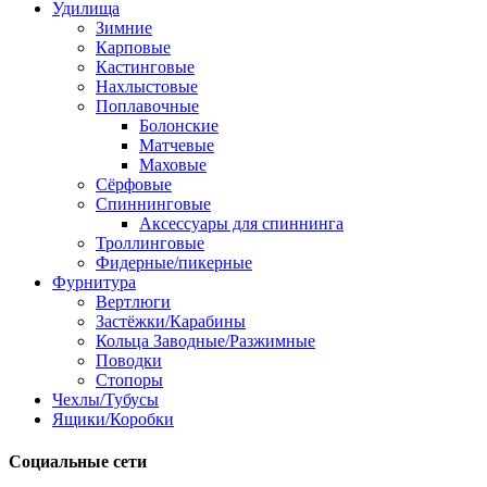
Удилища
Зимние
Карповые
Кастинговые
Нахлыстовые
Поплавочные
Болонские
Матчевые
Маховые
Сёрфовые
Спиннинговые
Аксессуары для спиннинга
Троллинговые
Фидерные/пикерные
Фурнитура
Вертлюги
Застёжки/Карабины
Кольца Заводные/Разжимные
Поводки
Стопоры
Чехлы/Тубусы
Ящики/Коробки
Социальные сети