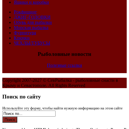
Ящики и коробки
Рокфишинг
ДЖИГ-ГОЛОВКИ
Обувь для рыбалки
Морская рыбалка
Фурнитура
Крючки
ЧЕХЛЫ/ТУБУСЫ
Рыболовные новости
Полезные ссылки
Copyright 2007-2027 ©
СевРыбалка - рыболовные снасти в
Крыму и Севастополе.
All Rights Reserved
Поиск по сайту
Используйте эту форму, чтобы найти нужную информацию на этом сайте
Поиск