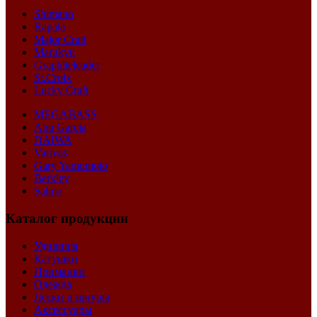
Shimano
Rapala
Major Craft
Marukyu
Graphiteleader
St.Croix
Lucky Craft
MEGABASS
Abu Garcia
DAIWA
Varivas
Gary Yamomoto
Berkley
Salmo
Каталог продукции
Удилища
Катушки
Приманки
Одежда
Лески и шнуры
Аксессуары