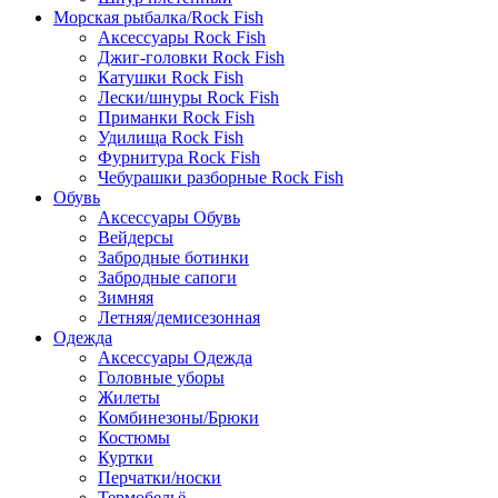
Морская рыбалка/Rock Fish
Аксессуары Rock Fish
Джиг-головки Rock Fish
Катушки Rock Fish
Лески/шнуры Rock Fish
Приманки Rock Fish
Удилища Rock Fish
Фурнитура Rock Fish
Чебурашки разборные Rock Fish
Обувь
Аксессуары Обувь
Вейдерсы
Забродные ботинки
Забродные сапоги
Зимняя
Летняя/демисезонная
Одежда
Аксессуары Одежда
Головные уборы
Жилеты
Комбинезоны/Брюки
Костюмы
Куртки
Перчатки/носки
Термобельё