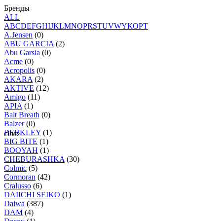
Бренды
ALL
A
B
C
D
E
F
G
H
I
J
K
L
M
N
O
P
R
S
T
U
V
W
Y
К
О
Р
Т
A.Jensen
(0)
ABU GARCIA
(2)
Abu Garsia
(0)
Acme
(0)
Acropolis
(0)
AKARA
(2)
AKTIVE
(12)
Amigo
(11)
APIA
(1)
Bait Breath
(0)
Balzer
(0)
BERKLEY
(1)
close
BIG BITE
(1)
BOOYAH
(1)
CHEBURASHKA
(30)
Colmic
(5)
Cormoran
(42)
Cralusso
(6)
DAIICHI SEIKO
(1)
Daiwa
(387)
DAM
(4)