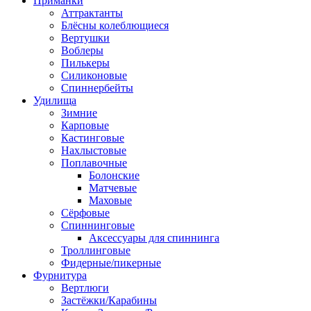
Приманки
Аттрактанты
Блёсны колеблющиеся
Вертушки
Воблеры
Пилькеры
Силиконовые
Спиннербейты
Удилища
Зимние
Карповые
Кастинговые
Нахлыстовые
Поплавочные
Болонские
Матчевые
Маховые
Сёрфовые
Спиннинговые
Аксессуары для спиннинга
Троллинговые
Фидерные/пикерные
Фурнитура
Вертлюги
Застёжки/Карабины