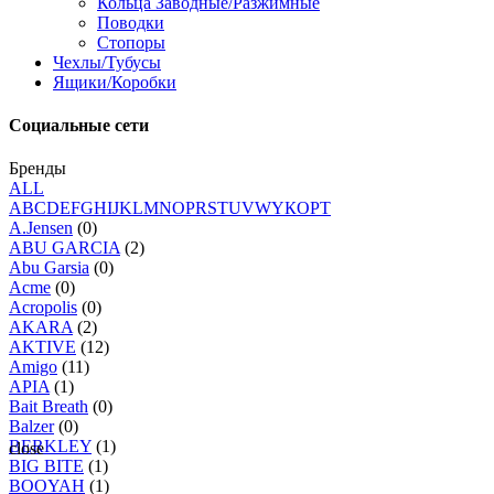
Кольца Заводные/Разжимные
Поводки
Стопоры
Чехлы/Тубусы
Ящики/Коробки
Социальные сети
Бренды
ALL
A
B
C
D
E
F
G
H
I
J
K
L
M
N
O
P
R
S
T
U
V
W
Y
К
О
Р
Т
A.Jensen
(0)
ABU GARCIA
(2)
Abu Garsia
(0)
Acme
(0)
Acropolis
(0)
AKARA
(2)
AKTIVE
(12)
Amigo
(11)
APIA
(1)
Bait Breath
(0)
Balzer
(0)
BERKLEY
(1)
close
BIG BITE
(1)
BOOYAH
(1)