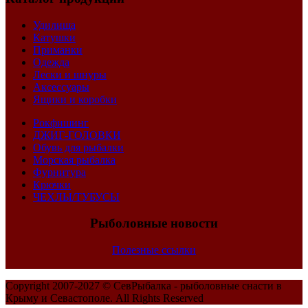
Удилища
Катушки
Приманки
Одежда
Лески и шнуры
Аксессуары
Ящики и коробки
Рокфишинг
ДЖИГ-ГОЛОВКИ
Обувь для рыбалки
Морская рыбалка
Фурнитура
Крючки
ЧЕХЛЫ/ТУБУСЫ
Рыболовные новости
Полезные ссылки
Copyright 2007-2027 ©
СевРыбалка - рыболовные снасти в
Крыму и Севастополе.
All Rights Reserved