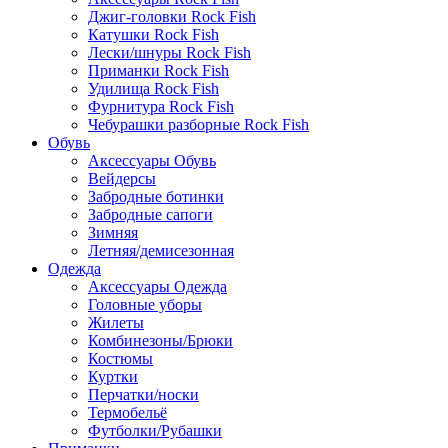
Джиг-головки Rock Fish
Катушки Rock Fish
Лески/шнуры Rock Fish
Приманки Rock Fish
Удилища Rock Fish
Фурнитура Rock Fish
Чебурашки разборные Rock Fish
Обувь
Аксессуары Обувь
Вейдерсы
Забродные ботинки
Забродные сапоги
Зимняя
Летняя/демисезонная
Одежда
Аксессуары Одежда
Головные уборы
Жилеты
Комбинезоны/Брюки
Костюмы
Куртки
Перчатки/носки
Термобельё
Футболки/Рубашки