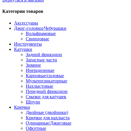
Категории товаров
Аксессуары
Джиг-головки/Чебурашки
Вольфрамовые
Свинцовые
Инструменты
Катушки
Задний фрикцион
Запасные части
Зимние
Инерционные
Карповые/силовые
Мультипликаторные
Нахлыстовые
Передний фрикцион
Смазки для катушек
Шпули
Крючки
Двойные (двойники)
Крючки для нахлыста
Одинарные/Джиговые
Офсетные