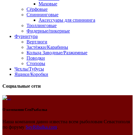
Маховые
Сёрфовые
Спиннинговые
Аксессуары для спиннинга
Троллинговые
Фидерные/пикерные
Фурнитура
Вертлюги
Застёжки/Карабины
Кольца Заводные/Разжимные
Поводки
Стопоры
Чехлы/Тубусы
Ящики/Коробки
Социальные сети
О компании
СевРыбалка
Наша компания давно известна всем рыболовам Севастополя
по форуму
SevRibalka.com
.