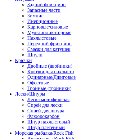
Задний фрикцион
Запасные части
Зимние
Инерционные
Карповые/силовые
Мультипликаторные
Нахлыстовые
Передний фрикцион
Смазки для катушек
Шпули
Крючки
Двойные (двойники)
Крючки для нахлыста
Одинарные/Джиговые
Офсетные
Тройные (тройники)
Лески/Шнуры
Леска монофильная
Спрей для лески
Спрей для шнура
Флюорокарбон
Шнур нахлыстовый
Шнур плетённый
Морская рыбалка/Rock Fish
Аксессуары Rock Fish