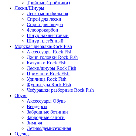
Тройные (тройники)
Лески/Шнуры
Леска монофильная
Спрей для лески
Спрей для шнура
Флюорокарбон
Шнур нахлыстовый
Шнур плетённый
Морская рыбалка/Rock Fish
Аксессуары Rock Fish
Джиг-головки Rock Fish
Катушки Rock Fish
Лески/шнуры Rock Fish
Приманки Rock Fish
Удилища Rock Fish
Фурнитура Rock Fish
Чебурашки разборные Rock Fish
Обувь
Аксессуары Обувь
Вейдерсы
Забродные ботинки
Забродные сапоги
Зимняя
Летняя/демисезонная
Одежда