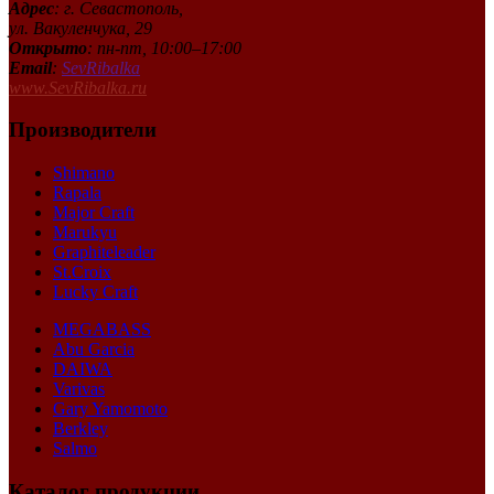
Адрес
: г. Севастополь,
ул. Вакуленчука, 29
Открыто
: пн-пт, 10:00–17:00
Email
:
SevRibalka
www.SevRibalka.ru
Производители
Shimano
Rapala
Major Craft
Marukyu
Graphiteleader
St.Croix
Lucky Craft
MEGABASS
Abu Garcia
DAIWA
Varivas
Gary Yamomoto
Berkley
Salmo
Каталог продукции