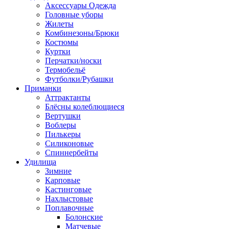
Аксессуары Одежда
Головные уборы
Жилеты
Комбинезоны/Брюки
Костюмы
Куртки
Перчатки/носки
Термобельё
Футболки/Рубашки
Приманки
Аттрактанты
Блёсны колеблющиеся
Вертушки
Воблеры
Пилькеры
Силиконовые
Спиннербейты
Удилища
Зимние
Карповые
Кастинговые
Нахлыстовые
Поплавочные
Болонские
Матчевые