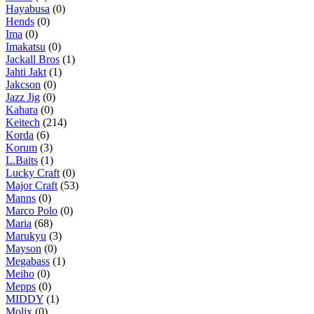
Hayabusa
(0)
Hends
(0)
Ima
(0)
Imakatsu
(0)
Jackall Bros
(1)
Jahti Jakt
(1)
Jakcson
(0)
Jazz Jig
(0)
Kahara
(0)
Keitech
(214)
Korda
(6)
Korum
(3)
L.Baits
(1)
Lucky Craft
(0)
Major Craft
(53)
Manns
(0)
Marco Polo
(0)
Maria
(68)
Marukyu
(3)
Mayson
(0)
Megabass
(1)
Meiho
(0)
Mepps
(0)
MIDDY
(1)
Molix
(0)